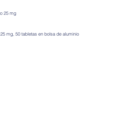
posmenopáusicas que
particular, necesita
no 25 mg
medicamentos de pr
con éxito. En prome
una tasa del 85% de
e 25 mg, 50 tabletas en bolsa de aluminio
lo hace efectivo para
cánceres se desarro
generan los estróge
En cuanto al uso de
buena opción para q
tengan que preocupa
como otros efectos
retención de agua y
demasiado fuerte pa
la mayoría de los m
enzima aromatasa, t
niveles del colester
Direcciones:
La dosis recomenda