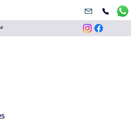
ad
25