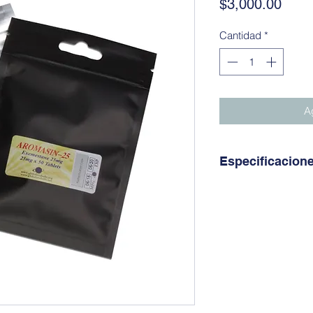
Prec
$3,000.00
Cantidad
*
Ag
Especificacion
Almacenamiento:
Mantener fuera del a
la luz; guardar en un
Descripción del pro
Aromasin (exemestan
enzima aromatasa. R
testosterona en est
responsable. Fue de